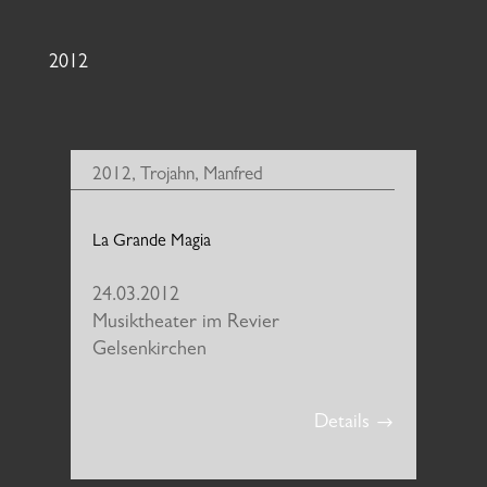
2012
2012
,
Trojahn, Manfred
La Grande Magia
24.03.2012
Musiktheater im Revier
Gelsenkirchen
Details