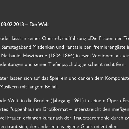
– 03.02.2013 – Die Welt
röder lässt in seiner Opern-Uraufführung «Die Frauen der To
m Samstagabend Mitdenken und Fantasie der Premierengäste 
n Nathaniel Hawthorne (1804-1864) in zwei Versionen: als «tr
eutungen und seiner Tiefenpsychologie scheint nicht fern.
ater lassen sich auf das Spiel ein und danken dem Komponis
Musikern mit langem Beifall.
de Welt, in die Bröder (Jahrgang 1961) in seinem Opern-Ers
rtes Puppenhaus im Großformat – unterstreicht den miefigen 
 Zwei Frauen erfahren kurz nach der Trauerzeremonie durch z
n traut sich, der anderen das eigene Glück mitzuteilen.