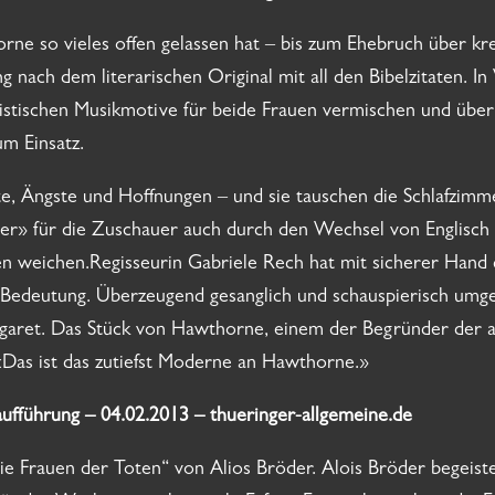
rne so vieles offen gelassen hat – bis zum Ehebruch über kre
g nach dem literarischen Original mit all den Bibelzitaten. I
stischen Musikmotive für beide Frauen vermischen und überla
m Einsatz.
te, Ängste und Hoffnungen – und sie tauschen die Schlafzimm
der» für die Zuschauer auch durch den Wechsel von Englisc
 weichen.Regisseurin Gabriele Rech hat mit sicherer Hand 
e Bedeutung. Überzeugend gesanglich und schauspierisch umge
rgaret. Das Stück von Hawthorne, einem der Begründer der am
Das ist das zutiefst Moderne an Hawthorne.»
raufführung – 04.02.2013 – thueringer-allgemeine.de
Die Frauen der Toten“ von Alios Bröder. Alois Bröder begeist