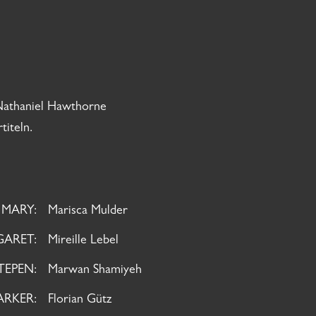
 Nathaniel Hawthorne
titeln.
MARY:
Marisca Mulder
ARET:
Mireille Lebel
EPEN:
Marwan Shamiyeh
ARKER:
Florian Gütz